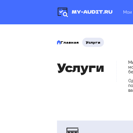
Мои 
Главная
Услуги
Услуги
Мы
мо
бе
Од
по
ва