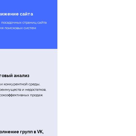
вижение сайта
 посадочных страниц сайта
ия поисковых систем
говый анализ
 и конкурентной среды,
еимуществ и недостатков,
ысокоэффективных продаж
олнение групп в VK,