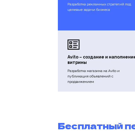
Разработка рекламных стратегий под
целевые задачи бизнеса
Avito – создание и наполнени
витрины
Разработка магазина на Avito и
публикация объявлений с
продвижением
Бесплатный п