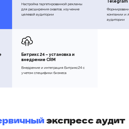
Telegram
Настройка таргетированной рекламы
для расширения охватов, изучение
Формировани
целевой аудитории
компании и 
аудитории
е
Битрикс 24 – установка и
внедрение CRM
Внедрение и интеграция Битрикс24 с
учетом специфики бизнеса
ервичный
экспресс аудит